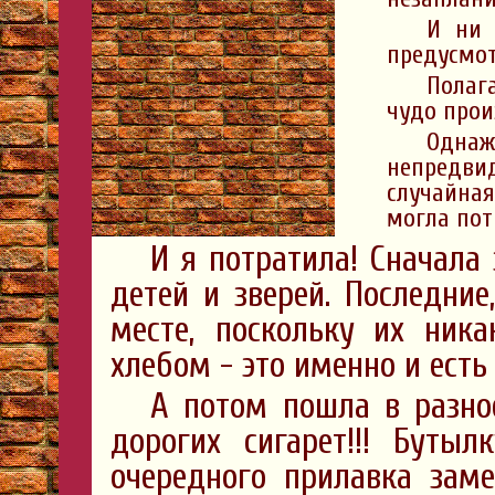
И ни 
предусмо
Полага
чудо прои
Однаж
непредв
случайная
могла пот
И я потратила! Сначала
детей и зверей. Последние
месте, поскольку их ника
хлебом - это именно и есть 
А потом пошла в разнос
дорогих сигарет!!! Буты
очередного прилавка заме