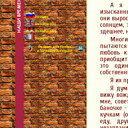
А я 
изысканны
они выро
Резюме
солнцем, 
Resume (en)
здешнее, 
Resume (de)
Многи
Resume (fr)
пытаются 
Резюме для Firefox
любовь к
и Netscape Navigator
приобщит
это оди
собственн
Я их п
Я дум
вижу вож
мне, сове
баночке -
кучкам (
еду, др
незаплан