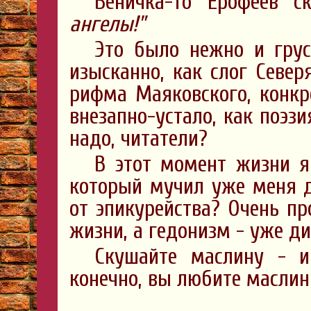
Веничка-то Ерофеев 
ангелы!"
Это было нежно и грус
изысканно, как слог Север
рифма Маяковского, конкре
внезапно-устало, как поэз
надо, читатели?
В этот момент жизни я
который мучил уже меня д
от эпикурейства? Очень пр
жизни, а гедонизм - уже ди
Скушайте маслину - и
конечно, вы любите масли