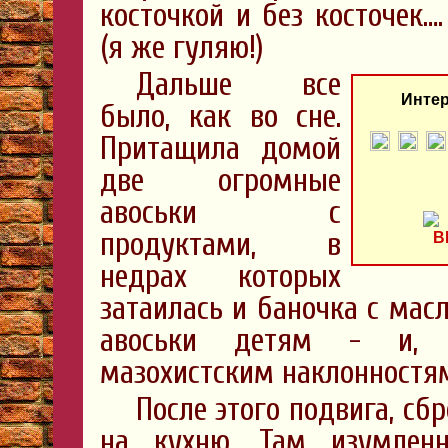
косточкой и без косточек….
(я же гуляю!)
Дальше все
Интер
было, как во сне.
Притащила домой
две огромные
авоськи с
продуктами, в
недрах которых
затаилась и баночка с мас
авоськи детям - и, 
мазохистским наклонностям
После этого подвига, сб
на кухню. Там изумлен