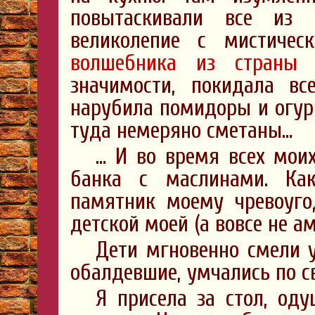
повытаскивали все из
великолепие с мистиче
волшебника из страны 
значимости, покидала вс
нарубила помидоры и огурц
туда немеряно сметаны…
… И во время всех мои
банка с маслинами. Как
памятник моему чревоуго
детской моей (а вовсе не а
Дети мгновенно смели 
обалдевшие, умчались по с
Я присела за стол, оду