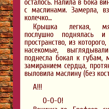
осталось. Налила в бока ви
с маслинами. Замерла, в
колечко…
Крышка легкая, мягк
послушно поднялась и 
пространство, из которого
насекомые, выглядыва
поднесла бокал к губам, м
замиранием сердца, протян
выловила маслину (без кос
А!!!
О-О-О!