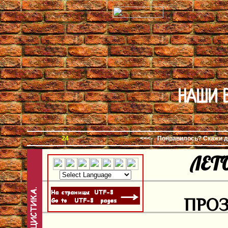
НАШИ 
24
<<<-
Понравилось? Скажи д
ЛЕТ
ПРО